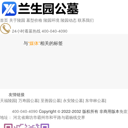
首页
关于陵园
墓型价格
陵园环境
陵园动态
联系我们
24小时看墓热线
400-040-4090
与
“媒体”
相关的标签
友情链接
天福陵园
|
万寿园公墓
|
至善园公墓
|
永安陵公墓
|
东华林公墓
|
400-040-4090
Copyright © 2022-2032 版权所有 非商用版本
免壹
地址： 河北省廊坊市霸州市和平路与霸杨线交界