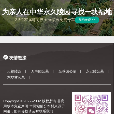
为亲人在中华永久陵园寻找一块福地
2-5位家属可同行 乘坐陵园免费专车
预约参观 >>
友情链接
天福陵园
|
万寿园公墓
|
至善园公墓
|
永安陵公墓
|
东华林公墓
|
Copyright © 2022-2032 版权所有 非商
用版本
免壹声明:本网站部分本材来源于
网络，如有侵权请及时联系我们