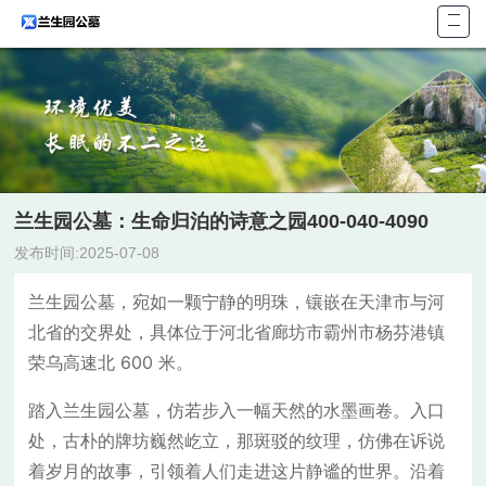
首页
关于
墓型
陵园
陵园
兰生园公墓：生命归泊的诗意之园400-040-4090
联系
发布时间:2025-07-08
兰生园公墓，宛如一颗宁静的明珠，镶嵌在天津市与河
北省的交界处，具体位于河北省廊坊市霸州市杨芬港镇
荣乌高速北 600 米。
踏入兰生园公墓，仿若步入一幅天然的水墨画卷。入口
处，古朴的牌坊巍然屹立，那斑驳的纹理，仿佛在诉说
着岁月的故事，引领着人们走进这片静谧的世界。沿着