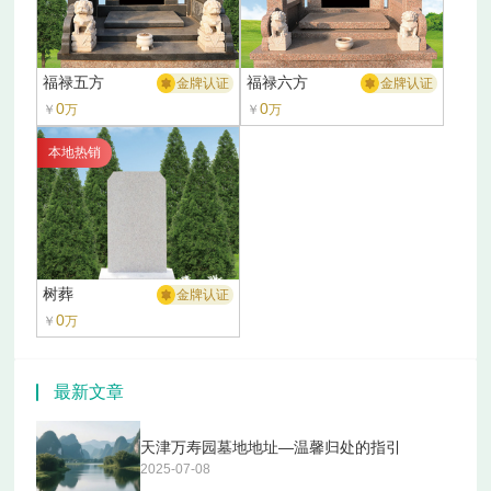
福禄五方
福禄六方
金牌认证
金牌认证
0
0
￥
万
￥
万
本地热销
树葬
金牌认证
0
￥
万
最新文章
天津万寿园墓地地址—温馨归处的指引
2025-07-08