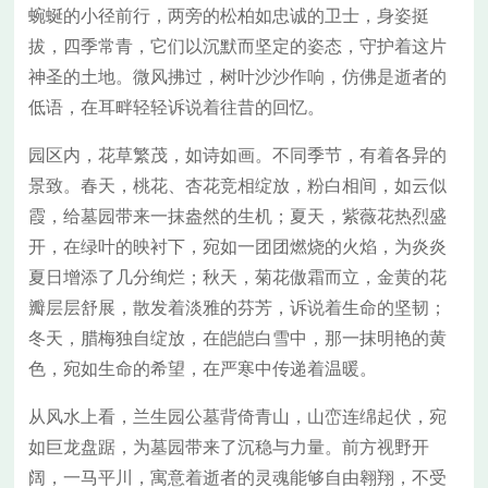
蜿蜒的小径前行，两旁的松柏如忠诚的卫士，身姿挺
拔，四季常青，它们以沉默而坚定的姿态，守护着这片
神圣的土地。微风拂过，树叶沙沙作响，仿佛是逝者的
低语，在耳畔轻轻诉说着往昔的回忆。
园区内，花草繁茂，如诗如画。不同季节，有着各异的
景致。春天，桃花、杏花竞相绽放，粉白相间，如云似
霞，给墓园带来一抹盎然的生机；夏天，紫薇花热烈盛
开，在绿叶的映衬下，宛如一团团燃烧的火焰，为炎炎
夏日增添了几分绚烂；秋天，菊花傲霜而立，金黄的花
瓣层层舒展，散发着淡雅的芬芳，诉说着生命的坚韧；
冬天，腊梅独自绽放，在皑皑白雪中，那一抹明艳的黄
色，宛如生命的希望，在严寒中传递着温暖。
从风水上看，兰生园公墓背倚青山，山峦连绵起伏，宛
如巨龙盘踞，为墓园带来了沉稳与力量。前方视野开
阔，一马平川，寓意着逝者的灵魂能够自由翱翔，不受