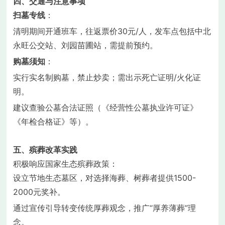
四、交通与注意事项
扫墓专线
：
清明期间开通班车，往返票价30元/人，发车点包括中北
永旺公交站、刘园苗圃站，需提前预约。
购墓须知
：
实行实名制购墓，禁止炒卖；需出示死亡证明/火化证
明。
建议查验公墓合法证照（《经营性公墓执业许可证》
《年检合格证》等）。
五、殡葬改革实践
积极响应国家生态殡葬政策：
设立节地生态墓区，对选择海葬、树葬者提供1500-
2000元奖补。
通过宣传引导转变传统厚葬观念，推广“厚养薄葬”理
念。