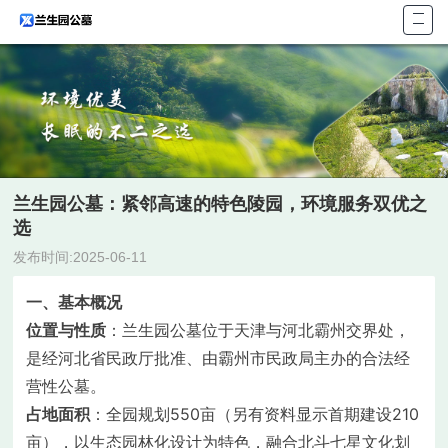
首页
关于
墓型
陵园
陵园
兰生园公墓：紧邻高速的特色陵园，环境服务双优之
联系
选
发布时间:2025-06-11
一、基本概况
位置与性质
：兰生园公墓位于天津与河北霸州交界处，
是经河北省民政厅批准、由霸州市民政局主办的合法经
营性公墓。
占地面积
：全园规划550亩（另有资料显示首期建设210
亩），以生态园林化设计为特色，融合北斗七星文化划