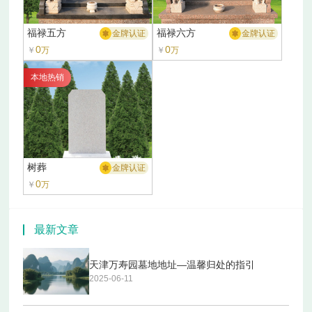
福禄五方
福禄六方
金牌认证
金牌认证
0
0
￥
万
￥
万
本地热销
树葬
金牌认证
0
￥
万
最新文章
天津万寿园墓地地址—温馨归处的指引
2025-06-11