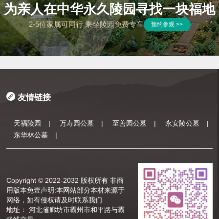
为亲人在中华永久陵园寻找一块福地
2-5位家属可同行 乘坐陵园免费专车
预约参观 >>
友情链接
天福陵园
|
万寿园公墓
|
至善园公墓
|
永安陵公墓
|
东华林公墓
|
Copyright © 2022-2032 版权所有 非商
用版本
免壹声明:本网站部分本材来源于
网络，如有侵权请及时联系我们
地址： 河北省廊坊市霸州市和平路与霸