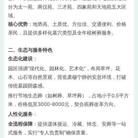
分为太一苑、两仪苑、三才苑、四象苑和天地苑五大区
域。
核心优势
：地势高、土质优、方位佳、交通便利、价格
亲民，且提供多样化墓穴类型及全年植树葬服务。
二、生态与服务特色
生态化建设
：
园区强调“现代化、园林化、艺术化”，布局草坪、花
木、山石等自然景观，营造肃穆宁静的安息环境，打破
传统墓园阴森感。
推行节地生态葬（如树葬、草坪葬），占地小于0.5平方
米，价格低至3000-8000元，契合殡葬改革方向。
人性化服务
：
全流程保障
：提供遗体接运、冷藏、悼念、安葬等一站
式服务，实行“专人负责制”确保质量。