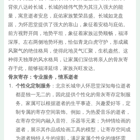
背依八达岭长城，长城的雄伟气势为其注入强大的能
量，寓意逝者安息，庇佑家族繁荣昌盛。长城如龙盘
踞，为怀思堂提供了强大的靠山，象征着安稳与庇佑。
前方视野开阔，地势平坦，象征着家族运势顺畅，福泽
深厚。左右两侧地势环抱，恰似青龙白虎守护，形成藏
风聚气的绝佳格局，使得此地灵气汇聚，生机盎然。这
种得天独厚的风水格局，让家属们深信将亲人的骨灰寄
存于此，能够福泽延绵，家族兴旺发达。
骨灰寄存：专业服务，情系逝者
个性化定制服务
：北京长城华人怀思堂深知每位逝者
都是独一无二的，因此提供个性化的骨灰寄存定制服
务。家属可以根据逝者的生平事迹、兴趣爱好等，定
制专属的寄存空间装饰。例如，为热爱音乐的逝者，
在寄存空间内融入音符、乐器等元素；为钟情绘画的
逝者，展示其作品或绘画工具的模型，让寄存空间成
为逝者独特人生的缩影，满足家属个性化的缅怀需