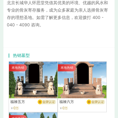
北京长城华人怀思堂凭借其优美的环境、优越的风水和
专业的骨灰寄存服务，成为众多家庭为亲人选择骨灰寄
存的理想圣地。如需了解更多信息，欢迎拨打 400 -
040 - 4090 咨询。
热销墓型
本地热销
本地热销
福禄五方
福禄六方
金牌认证
金牌认证
0
0
￥
万
￥
万