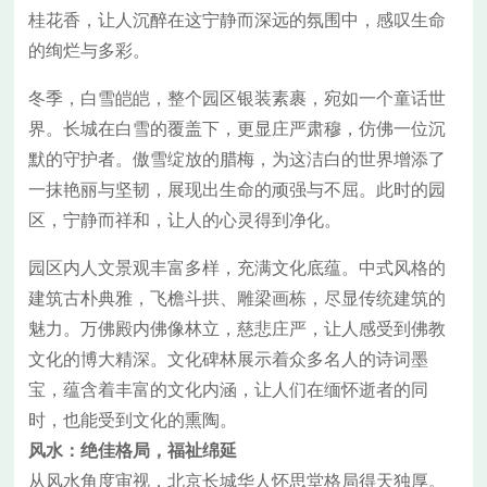
桂花香，让人沉醉在这宁静而深远的氛围中，感叹生命
的绚烂与多彩。
冬季，白雪皑皑，整个园区银装素裹，宛如一个童话世
界。长城在白雪的覆盖下，更显庄严肃穆，仿佛一位沉
默的守护者。傲雪绽放的腊梅，为这洁白的世界增添了
一抹艳丽与坚韧，展现出生命的顽强与不屈。此时的园
区，宁静而祥和，让人的心灵得到净化。
园区内人文景观丰富多样，充满文化底蕴。中式风格的
建筑古朴典雅，飞檐斗拱、雕梁画栋，尽显传统建筑的
魅力。万佛殿内佛像林立，慈悲庄严，让人感受到佛教
文化的博大精深。文化碑林展示着众多名人的诗词墨
宝，蕴含着丰富的文化内涵，让人们在缅怀逝者的同
时，也能受到文化的熏陶。
风水：绝佳格局，福祉绵延
从风水角度审视，北京长城华人怀思堂格局得天独厚。