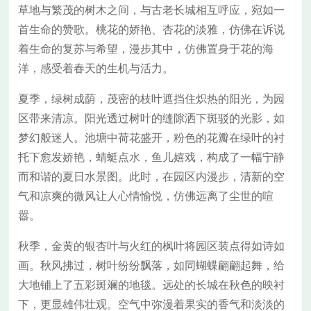
草地与繁茂的树木之间，与古老长城相互呼应，宛如一
首生命的赞歌。桃花的娇艳、杏花的淡雅，仿佛在诉说
着生命的复苏与希望，漫步其中，仿佛置身于花的海
洋，感受着春天的生机与活力。
夏季，绿树成荫，茂密的枝叶遮挡住炽热的阳光，为园
区带来清凉。阳光透过树叶的缝隙洒下斑驳的光影，如
梦幻般迷人。池塘中荷花盛开，粉色的花瓣在绿叶的衬
托下愈发娇艳，蜻蜓点水，鱼儿嬉戏，构成了一幅宁静
而和谐的夏日水景图。此时，在园区内漫步，清新的空
气和凉爽的微风让人心情愉悦，仿佛远离了尘世的喧
嚣。
秋季，金黄的银杏叶与火红的枫叶将园区装点得如诗如
画。秋风拂过，树叶纷纷飘落，如同蝴蝶翩翩起舞，给
大地铺上了五彩斑斓的地毯。远处的长城在秋色的映衬
下，更显雄伟壮观。空气中弥漫着果实的香气和淡淡的